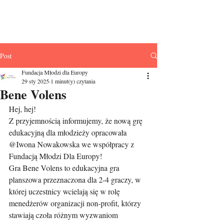
Fundacja Młodzi
dla Europy
Post
Fundacja Młodzi dla Europy
29 sty 2025
1 minut(y) czytania
Bene Volens
Hej, hej!
Z przyjemnością informujemy, że nową grę 
edukacyjną dla młodzieży opracowała 
@Iwona Nowakowska we współpracy z 
Fundacją Młodzi Dla Europy!
Gra Bene Volens to edukacyjna gra 
planszowa przeznaczona dla 2-4 graczy, w 
której uczestnicy wcielają się w rolę 
menedżerów organizacji non-profit, którzy 
stawiają czoła różnym wyzwaniom 