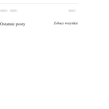
Ostatnie posty
Zobacz wszystkie
Shared Year_Educational
The CITY OF T