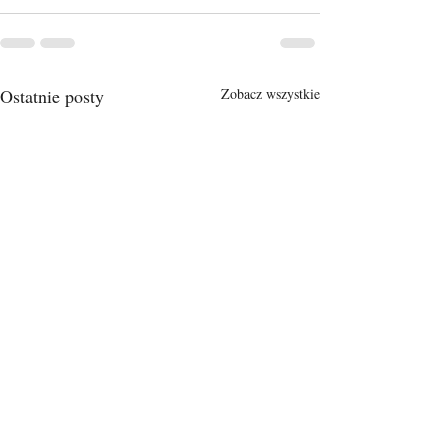
Ostatnie posty
Zobacz wszystkie
Shared Year_Educational
The CITY OF T