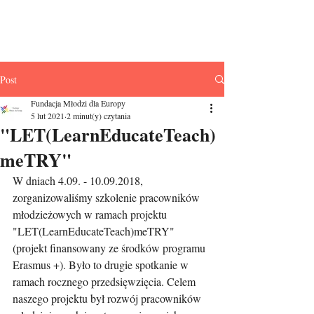
Fundacja Młodzi
dla Europy
Post
Fundacja Młodzi dla Europy
5 lut 2021
2 minut(y) czytania
"LET(LearnEducateTeach)
meTRY"
W dniach 4.09. - 10.09.2018, 
zorganizowaliśmy szkolenie pracowników 
młodzieżowych w ramach projektu 
"LET(LearnEducateTeach)meTRY" 
(projekt finansowany ze środków programu 
Erasmus +). Było to drugie spotkanie w 
ramach rocznego przedsięwzięcia. Celem 
naszego projektu był rozwój pracowników 